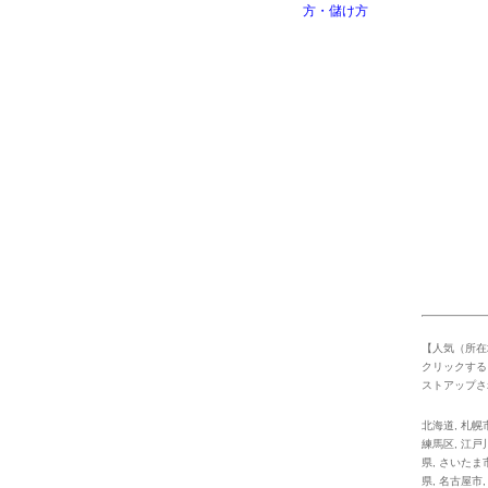
【人気（所在
クリックする
ストアップさ
北海道
,
札幌
練馬区
,
江戸
県
,
さいたま
県
,
名古屋市