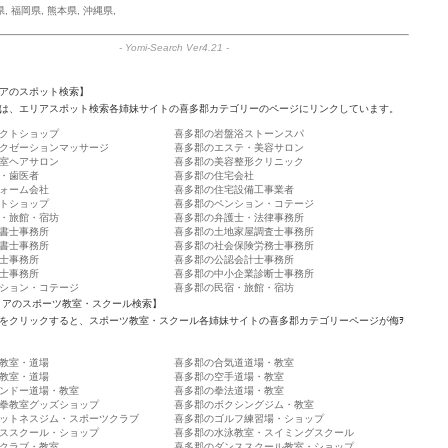
県
,
福岡県
,
熊本県
,
沖縄県
,
-
Yomi-Search Ver4.21
-
アのスポット検索】
は、エリアスポット検索各姉妹サイトの喜多郡カテゴリーのページにリンクしています。
クトショップ
喜多郡の岩盤浴ストーンスパ
クゼーションマッサージ
喜多郡のエステ・美容サロン
室ヘアサロン
喜多郡の美容整形クリニック
・歯医者
喜多郡の住宅会社
ォーム会社
喜多郡の住宅設備工事業者
トショップ
喜多郡のペンション・コテージ
・旅館・宿坊
喜多郡の弁護士・法律事務所
書士事務所
喜多郡の土地家屋調査士事務所
書士事務所
喜多郡の社会保険労務士事務所
士事務所
喜多郡の公認会計士事務所
士事務所
喜多郡の中小企業診断士事務所
ション・コテージ
喜多郡の民宿・旅館・宿坊
リアのスポーツ教室・スクール検索】
をクリックすると、スポーツ教室・スクール各姉妹サイトの喜多郡カテゴリーページが侮ｦ
教室・道場
喜多郡の合気道道場・教室
教室・道場
喜多郡の空手道場・教室
ンドー道場・教室
喜多郡の拳法道場・教室
拳教室グッズショップ
喜多郡のボクシングジム・教室
ットネスジム・スポーツクラブ
喜多郡のゴルフ練習場・ショップ
ススクール・ショップ
喜多郡の水泳教室・スイミングスクール
クラブ・教室
喜多郡のダンススクール教室・ショップ