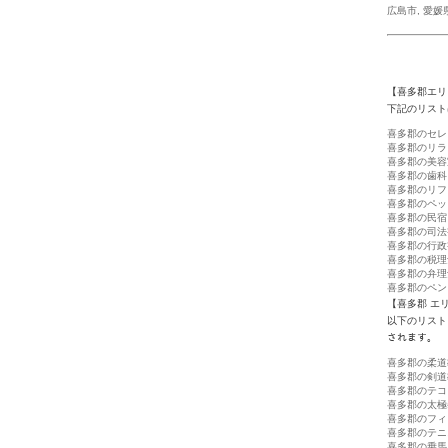
広島市
,
愛媛
【喜多郡エリ
下記のリスト
喜多郡のセレ
喜多郡のリラ
喜多郡の美容
喜多郡の歯科
喜多郡のリフ
喜多郡のペッ
喜多郡の民宿
喜多郡の司法
喜多郡の行政
喜多郡の税理
喜多郡の弁理
喜多郡のペン
【喜多郡 エ
以下のリスト
されます。
喜多郡の柔道
喜多郡の剣道
喜多郡のテコ
喜多郡の太極
喜多郡のフィ
喜多郡のテニ
喜多郡の乗馬