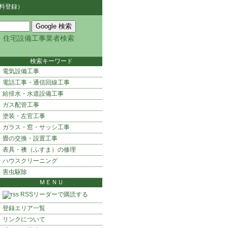
料登録）
・住宅設備工事業者検索
検索キーワード
電気設備工事
電話工事・通信回線工事
給排水・水道設備工事
ガス配管工事
塗装・左官工事
ガラス・窓・サッシ工事
畳の交換・設置工事
表具・襖（ふすま）の修理
ハウスクリーニング
害虫駆除
ＭＥＮＵ
RSSリーダーで購読する
登録エリア一覧
リンクについて