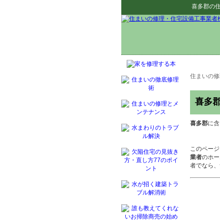
喜多郡
の
住まいの修
喜多
喜多郡
に含
このページ
業者
のホー
者でなら、