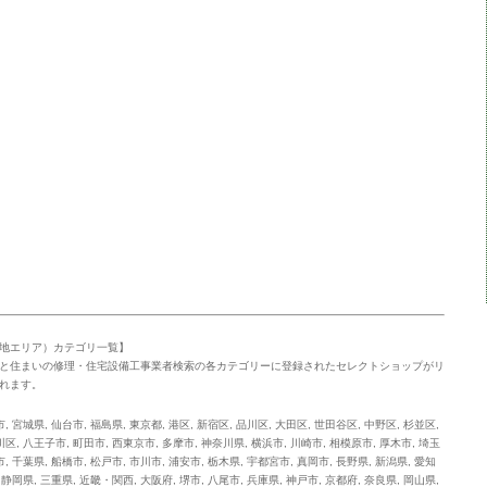
地エリア）カテゴリ一覧】
と住まいの修理・住宅設備工事業者検索の各カテゴリーに登録されたセレクトショップがリ
れます。
市
,
宮城県
,
仙台市
,
福島県
,
東京都
,
港区
,
新宿区
,
品川区
,
大田区
,
世田谷区
,
中野区
,
杉並区
,
川区
,
八王子市
,
町田市
,
西東京市
,
多摩市
,
神奈川県
,
横浜市
,
川崎市
,
相模原市
,
厚木市
,
埼玉
市
,
千葉県
,
船橋市
,
松戸市
,
市川市
,
浦安市
,
栃木県
,
宇都宮市
,
真岡市
,
長野県
,
新潟県
,
愛知
,
静岡県
,
三重県
,
近畿・関西
,
大阪府
,
堺市
,
八尾市
,
兵庫県
,
神戸市
,
京都府
,
奈良県
,
岡山県
,