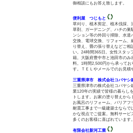
御相談にもお答え致します。
便利屋 つじもと
草刈り、植木剪定、植木伐採、
草剤、ガーデニング、ハチの巣
ンション等の外回り掃除、水道
交換、電球交換、リフォーム、
り替え、畳の張り替えなどご相
い。24時間365日。女性スタッ
籍。大阪府豊中市と池田市のみ
料。1時間2,500円から承ってお
す。ＴＥＬやメールでのお見積
三重県津市 株式会社コバヤシ
三重県津市の株式会社コバヤシ
業120年の実績で皆様の暮らし
トします。お家の塗り替えから
お風呂のリフォーム、バリアフ
耐震工事まで一級建築士ならで
かな視点でご提案。無料サービ
多くのお客様に喜ばれています
有限会社新河工業