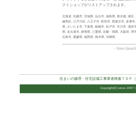
クトショップがリストアップされます。
北海道
,
札幌市
,
宮城県
,
仙台市
,
福島県
,
東京都
,
港区
,
練馬区
,
江戸川区
,
八王子市
,
町田市
,
西東京市
,
多摩市
県
,
さいたま市
,
千葉県
,
船橋市
,
松戸市
,
市川市
,
浦安
県
,
名古屋市
,
静岡県
,
三重県
,
近畿・関西
,
大阪府
,
堺
広島市
,
愛媛県
,
福岡県
,
熊本県
,
沖縄県
,
-
Yomi-Searc
住まいの修理・住宅設備工事業者検索
ＴＯＰ 
Copyright(C) since 2007