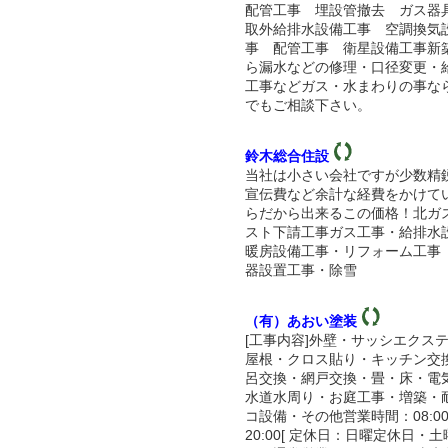
配管工事 埋設管撤去 ガス器
取外給排水設備工事 空調換気
事 配管工事 衛星設備工事新
ら漏水などの修理・口径変更・
工事などガス・水まわりの事な
でもご相談下さい。
鈴木総合住設
当社は小さい会社ですが少数精
宣伝費など余計な経費をかけて
らだから出来るこの価格！北ガ
スト下請工事ガス工事・給排水
暖房設備工事・リフォーム工事
器設置工事・除雪
（有）あおい塗装
[工事内容]外壁・サッシエクス
屋根・クロス貼り・キッチン交
呂交換・網戸交換・畳・床・電
水道水周り・お庭工事・増築・
コ設備・その他営業時間：08:0
20:00[ 定休日：日曜定休日・