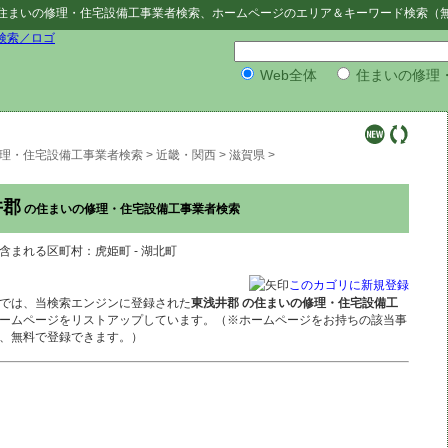
住まいの修理・住宅設備工事業者検索
、ホームページのエリア＆キーワード検索（
Web全体
住まいの修理
理・住宅設備工事業者検索
>
近畿・関西
>
滋賀県
>
井郡
の住まいの修理・住宅設備工事業者検索
含まれる区町村：虎姫町 - 湖北町
このカゴリに新規登録
では、当検索エンジンに登録された
東浅井郡 の住まいの修理・住宅設備工
ームページをリストアップしています。（※ホームページをお持ちの該当事
、無料で登録できます。）