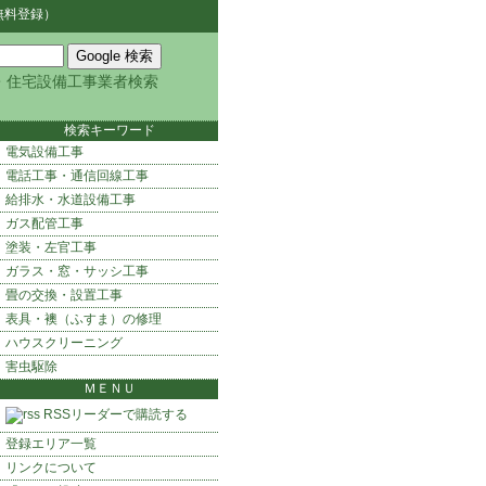
無料登録）
・住宅設備工事業者検索
検索キーワード
電気設備工事
電話工事・通信回線工事
給排水・水道設備工事
ガス配管工事
塗装・左官工事
ガラス・窓・サッシ工事
畳の交換・設置工事
表具・襖（ふすま）の修理
ハウスクリーニング
害虫駆除
ＭＥＮＵ
RSSリーダーで購読する
登録エリア一覧
リンクについて