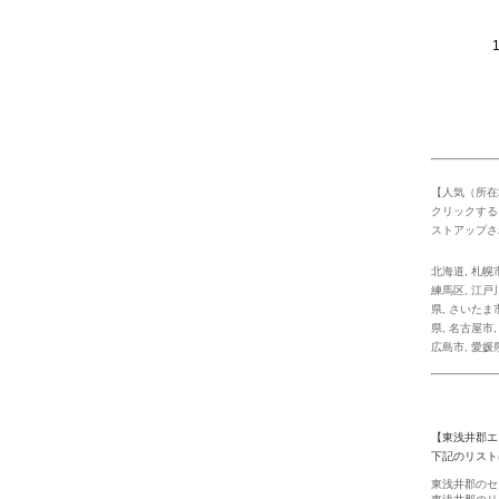
1 
【人気（所在
クリックする
ストアップさ
北海道
,
札幌
練馬区
,
江戸
県
,
さいたま
県
,
名古屋市
広島市
,
愛媛
【東浅井郡エ
下記のリスト
東浅井郡のセ