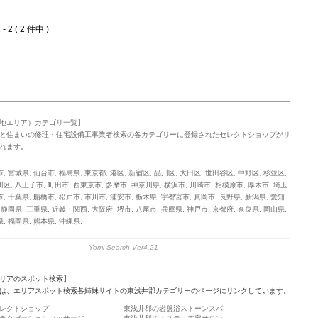
- 2 ( 2 件中 )
地エリア）カテゴリ一覧】
と住まいの修理・住宅設備工事業者検索の各カテゴリーに登録されたセレクトショップがリ
れます。
市
,
宮城県
,
仙台市
,
福島県
,
東京都
,
港区
,
新宿区
,
品川区
,
大田区
,
世田谷区
,
中野区
,
杉並区
,
川区
,
八王子市
,
町田市
,
西東京市
,
多摩市
,
神奈川県
,
横浜市
,
川崎市
,
相模原市
,
厚木市
,
埼玉
市
,
千葉県
,
船橋市
,
松戸市
,
市川市
,
浦安市
,
栃木県
,
宇都宮市
,
真岡市
,
長野県
,
新潟県
,
愛知
,
静岡県
,
三重県
,
近畿・関西
,
大阪府
,
堺市
,
八尾市
,
兵庫県
,
神戸市
,
京都府
,
奈良県
,
岡山県
,
県
,
福岡県
,
熊本県
,
沖縄県
,
-
Yomi-Search Ver4.21
-
リアのスポット検索】
は、エリアスポット検索各姉妹サイトの東浅井郡カテゴリーのページにリンクしています。
レクトショップ
東浅井郡の岩盤浴ストーンスパ