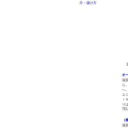
1 
オ
滋
ら
へ
エ
Ｉ
り
TEL
（
滋