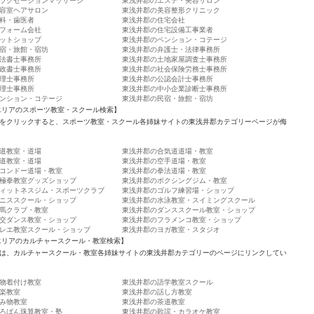
ラクゼーションマッサージ
東浅井郡のエステ・美容サロン
容室ヘアサロン
東浅井郡の美容整形クリニック
科・歯医者
東浅井郡の住宅会社
フォーム会社
東浅井郡の住宅設備工事業者
ットショップ
東浅井郡のペンション・コテージ
宿・旅館・宿坊
東浅井郡の弁護士・法律事務所
法書士事務所
東浅井郡の土地家屋調査士事務所
政書士事務所
東浅井郡の社会保険労務士事務所
理士事務所
東浅井郡の公認会計士事務所
理士事務所
東浅井郡の中小企業診断士事務所
ンション・コテージ
東浅井郡の民宿・旅館・宿坊
エリアのスポーツ教室・スクール検索】
をクリックすると、スポーツ教室・スクール各姉妹サイトの東浅井郡カテゴリーページが侮
道教室・道場
東浅井郡の合気道道場・教室
道教室・道場
東浅井郡の空手道場・教室
コンドー道場・教室
東浅井郡の拳法道場・教室
極拳教室グッズショップ
東浅井郡のボクシングジム・教室
ィットネスジム・スポーツクラブ
東浅井郡のゴルフ練習場・ショップ
ニススクール・ショップ
東浅井郡の水泳教室・スイミングスクール
馬クラブ・教室
東浅井郡のダンススクール教室・ショップ
交ダンス教室・ショップ
東浅井郡のフラメンコ教室・ショップ
レエ教室スクール・ショップ
東浅井郡のヨガ教室・スタジオ
エリアのカルチャースクール・教室検索】
は、カルチャースクール・教室各姉妹サイトの東浅井郡カテゴリーのページにリンクしてい
物着付け教室
東浅井郡の語学教室スクール
楽教室
東浅井郡の話し方教室
み物教室
東浅井郡の茶道教室
ろばん珠算教室・塾
東浅井郡の歌謡・カラオケ教室