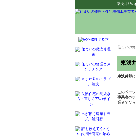
東浅井郡
の
住まいの修
東浅
東浅井郡
に
このページ
事業者
のホ
業者でなら