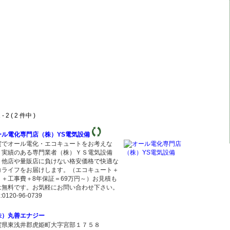
- 2 ( 2 件中 )
ール電化専門店（株）YS電気設備
賀でオール電化・エコキュートをお考えな
、実績のある専門業者（株）ＹＳ電気設備
。他店や量販店に負けない格安価格で快適な
コライフをお届けします。（エコキュート＋
Ｈ＋工事費＋8年保証＝69万円～）お見積も
は無料です。お気軽にお問い合わせ下さい。
:0120-96-0739
株）丸善エナジー
賀県東浅井郡虎姫町大字宮部１７５８