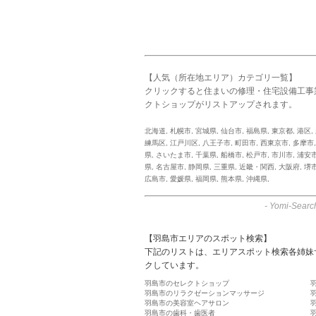
【人気（所在地エリア）カテゴリ一覧】
クリックすると住まいの修理・住宅設備工事
クトショップがリストアップされます。
北海道
,
札幌市
,
宮城県
,
仙台市
,
福島県
,
東京都
,
港区
,
練馬区
,
江戸川区
,
八王子市
,
町田市
,
西東京市
,
多摩市
県
,
さいたま市
,
千葉県
,
船橋市
,
松戸市
,
市川市
,
浦安
県
,
名古屋市
,
静岡県
,
三重県
,
近畿・関西
,
大阪府
,
堺
広島市
,
愛媛県
,
福岡県
,
熊本県
,
沖縄県
,
-
Yomi-Searc
【羽島市エリアのスポット検索】
下記のリストは、エリアスポット検索各姉妹
クしています。
羽島市のセレクトショップ
羽島市のリラクゼーションマッサージ
羽島市の美容室ヘアサロン
羽島市の歯科・歯医者