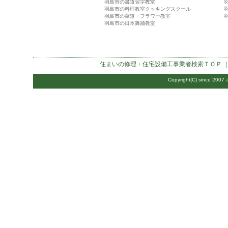
羽島市の書道習字教室
羽島市の料理教室クッキングスクール
羽島市の華道・フラワー教室
羽島市の日本舞踊教室
住まいの修理・住宅設備工事業者検索
ＴＯＰ 
Copyright(C) since 2007