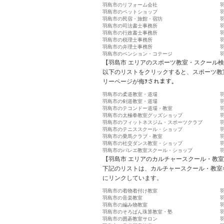
羽島市のリフォーム会社
羽島市のペットショップ
羽島市の民宿・旅館・宿坊
羽島市の司法書士事務所
羽島市の行政書士事務所
羽島市の税理士事務所
羽島市の弁理士事務所
羽島市のペンション・コテージ
【羽島市 エリアのスポーツ教室・スクール
以下のリストをクリックすると、スポーツ教
リーページが侮ｦされます。
羽島市の柔道教室・道場
羽島市の剣道教室・道場
羽島市のテコンドー道場・教室
羽島市の太極拳教室グッズショップ
羽島市のフィットネスジム・スポーツクラブ
羽島市のテニススクール・ショップ
羽島市の乗馬クラブ・教室
羽島市の社交ダンス教室・ショップ
羽島市のバレエ教室スクール・ショップ
【羽島市 エリアのカルチャースクール・教
下記のリストは、カルチャースクール・教室
にリンクしています。
羽島市の着物着付け教室
羽島市の音楽教室
羽島市の編み物教室
羽島市のそろばん珠算教室・塾
羽島市の囲碁教室サロン