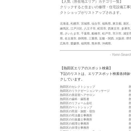
【人気（所在地エリア）カテゴリ一覧】
クリックすると住まいの修理・住宅設備工事
クトショップがリストアップされます。
北海道
,
札幌市
,
宮城県
,
仙台市
,
福島県
,
東京都
,
港区
,
練馬区
,
江戸川区
,
八王子市
,
町田市
,
西東京市
,
多摩市
県
,
さいたま市
,
千葉県
,
船橋市
,
松戸市
,
市川市
,
浦安
県
,
名古屋市
,
静岡県
,
三重県
,
近畿・関西
,
大阪府
,
堺
広島市
,
愛媛県
,
福岡県
,
熊本県
,
沖縄県
,
-
Yomi-Searc
【熱田区エリアのスポット検索】
下記のリストは、エリアスポット検索各姉妹
クしています。
熱田区のセレクトショップ
熱田区のリラクゼーションマッサージ
熱田区の美容室ヘアサロン
熱田区の歯科・歯医者
熱田区のリフォーム会社
熱田区のペットショップ
熱田区の民宿・旅館・宿坊
熱田区の司法書士事務所
熱田区の行政書士事務所
熱田区の税理士事務所
熱田区の弁理士事務所