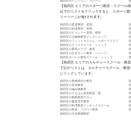
熱田区のペンション・コテージ
【熱田区 エリアのスポーツ教室・スクール
以下のリストをクリックすると、スポーツ教
リーページが侮ｦされます。
熱田区の柔道教室・道場
熱田区の剣道教室・道場
熱田区のテコンドー道場・教室
熱田区の太極拳教室グッズショップ
熱田区のフィットネスジム・スポーツクラブ
熱田区のテニススクール・ショップ
熱田区の乗馬クラブ・教室
熱田区の社交ダンス教室・ショップ
熱田区のバレエ教室スクール・ショップ
【熱田区 エリアのカルチャースクール・教
下記のリストは、カルチャースクール・教室
にリンクしています。
熱田区の着物着付け教室
熱田区の音楽教室
熱田区の編み物教室
熱田区のそろばん珠算教室・塾
熱田区の囲碁教室サロン
熱田区の書道習字教室
熱田区の料理教室クッキングスクール
熱田区の華道・フラワー教室
熱田区の日本舞踊教室