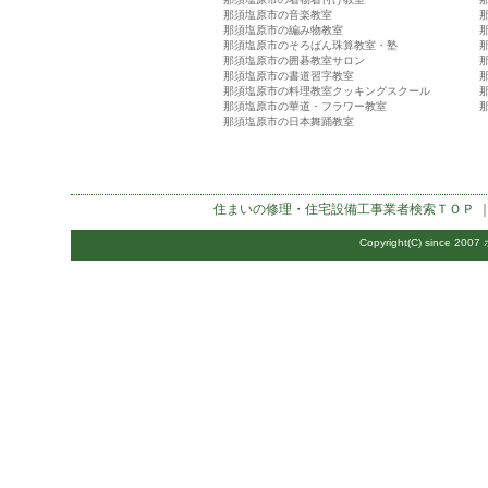
那須塩原市の音楽教室
那須塩原市の編み物教室
那須塩原市のそろばん珠算教室・塾
那須塩原市の囲碁教室サロン
那須塩原市の書道習字教室
那須塩原市の料理教室クッキングスクール
那須塩原市の華道・フラワー教室
那須塩原市の日本舞踊教室
住まいの修理・住宅設備工事業者検索
ＴＯＰ 
Copyright(C) since 2007