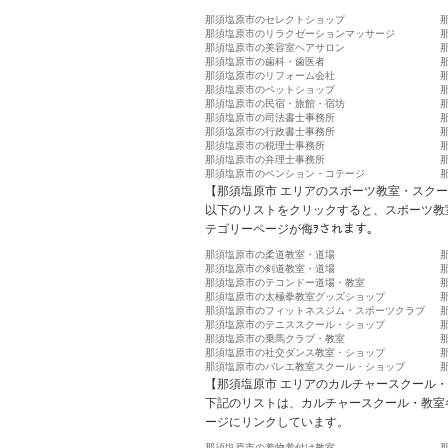
那須塩原市のセレクトショップ
那須塩原市のリラクゼーションマッサージ
那須塩原市の美容室ヘアサロン
那須塩原市の歯科・歯医者
那須塩原市のリフォーム会社
那須塩原市のペットショップ
那須塩原市の民宿・旅館・宿坊
那須塩原市の司法書士事務所
那須塩原市の行政書士事務所
那須塩原市の税理士事務所
那須塩原市の弁理士事務所
那須塩原市のペンション・コテージ
【那須塩原市 エリアのスポーツ教室・スク
以下のリストをクリックすると、スポーツ教
テゴリーページが侮ｦされます。
那須塩原市の柔道教室・道場
那須塩原市の剣道教室・道場
那須塩原市のテコンドー道場・教室
那須塩原市の太極拳教室グッズショップ
那須塩原市のフィットネスジム・スポーツクラブ
那須塩原市のテニススクール・ショップ
那須塩原市の乗馬クラブ・教室
那須塩原市の社交ダンス教室・ショップ
那須塩原市のバレエ教室スクール・ショップ
【那須塩原市 エリアのカルチャースクール
下記のリストは、カルチャースクール・教室
ージにリンクしています。
那須塩原市の着物着付け教室