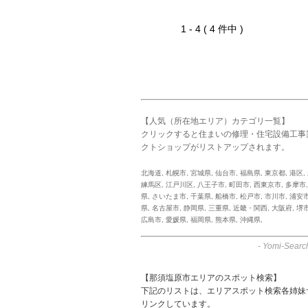
1 - 4 ( 4 件中 )
【人気（所在地エリア）カテゴリ一覧】
クリックすると住まいの修理・住宅設備工事
クトショップがリストアップされます。
北海道
,
札幌市
,
宮城県
,
仙台市
,
福島県
,
東京都
,
港区
,
練馬区
,
江戸川区
,
八王子市
,
町田市
,
西東京市
,
多摩市
県
,
さいたま市
,
千葉県
,
船橋市
,
松戸市
,
市川市
,
浦安
県
,
名古屋市
,
静岡県
,
三重県
,
近畿・関西
,
大阪府
,
堺
広島市
,
愛媛県
,
福岡県
,
熊本県
,
沖縄県
,
-
Yomi-Searc
【那須塩原市エリアのスポット検索】
下記のリストは、エリアスポット検索各姉妹
リンクしています。