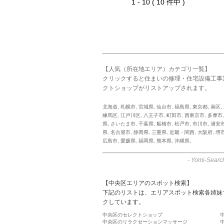
1 - 10 ( 10 件中 )
【人気（所在地エリア）カテゴリ一覧】
クリックすると住まいの修理・住宅設備工事
クトショップがリストアップされます。
北海道
,
札幌市
,
宮城県
,
仙台市
,
福島県
,
東京都
,
港区
,
練馬区
,
江戸川区
,
八王子市
,
町田市
,
西東京市
,
多摩市
県
,
さいたま市
,
千葉県
,
船橋市
,
松戸市
,
市川市
,
浦安
県
,
名古屋市
,
静岡県
,
三重県
,
近畿・関西
,
大阪府
,
堺
広島市
,
愛媛県
,
福岡県
,
熊本県
,
沖縄県
,
-
Yomi-Searc
【中央区エリアのスポット検索】
下記のリストは、エリアスポット検索各姉妹
クしています。
中央区のセレクトショップ
中央区のリラクゼーションマッサージ