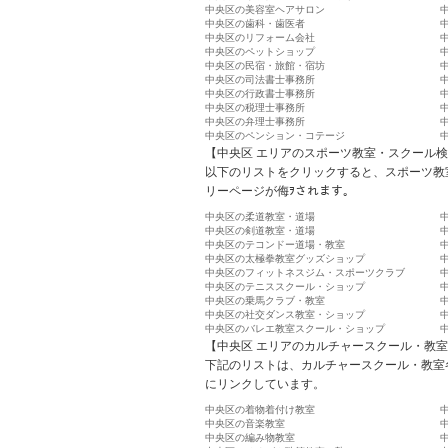
中央区の美容室ヘアサロン
中央区の歯科・歯医者
中央区のリフォーム会社
中央区のペットショップ
中央区の民宿・旅館・宿坊
中央区の司法書士事務所
中央区の行政書士事務所
中央区の税理士事務所
中央区の弁理士事務所
中央区のペンション・コテージ
【中央区 エリアのスポーツ教室・スクール
以下のリストをクリックすると、スポーツ教
リーページが侮ｦされます。
中央区の柔道教室・道場
中央区の剣道教室・道場
中央区のテコンドー道場・教室
中央区の太極拳教室グッズショップ
中央区のフィットネスジム・スポーツクラブ
中央区のテニススクール・ショップ
中央区の乗馬クラブ・教室
中央区の社交ダンス教室・ショップ
中央区のバレエ教室スクール・ショップ
【中央区 エリアのカルチャースクール・教
下記のリストは、カルチャースクール・教室
にリンクしています。
中央区の着物着付け教室
中央区の音楽教室
中央区の編み物教室