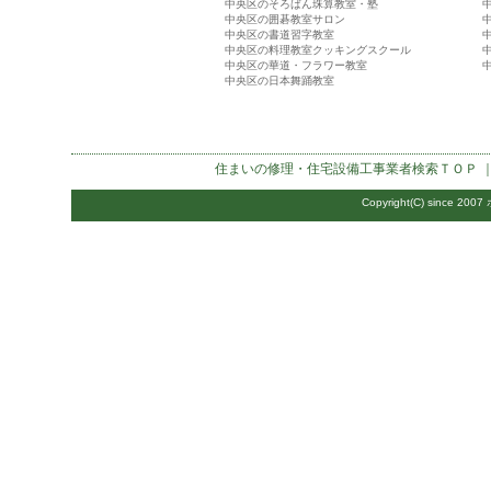
中央区のそろばん珠算教室・塾
中央区の囲碁教室サロン
中央区の書道習字教室
中央区の料理教室クッキングスクール
中央区の華道・フラワー教室
中央区の日本舞踊教室
住まいの修理・住宅設備工事業者検索
ＴＯＰ 
Copyright(C) since 2007