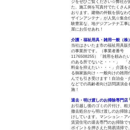
ジをぜひご覧ください☆弊社が
た、施工例を写真付でたくさん
おります。建物の外観を損なわ
ザインアンテナ」が人気☆集合
験豊富な、地デジアンテナ工事
屋にお任せあれ！
介護・福祉用具・雑用一般（株）
当社はさいたま市の福祉用具販
の事業所です。（事業者番号
1176508255）「雑用を頼みた
のある所でないと・・・」 「
料金を抑えたい・・・」介護を
る御家族向け・一般向けの雑用
んでも引き受けます！自治会・
などでの高齢者向け訪問講演会
施！
退去・明け渡しのお掃除専門店
お引越し後のゴミの片付け、粗
撤去処分から明け渡しのお掃除
けしています。マンション・ア
賃貸住宅の退去専門のお掃除で
ポイントを押さえた簡易清掃で