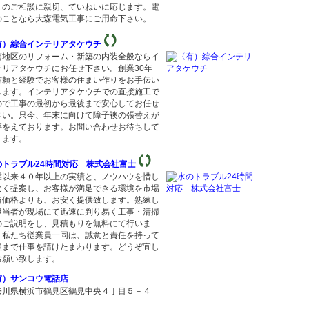
まのご相談に親切、ていねいに応じます。電
のことなら大森電気工事にご用命下さい。
有）綜合インテリアタケウチ
南地区のリフォーム・新築の内装全般ならイ
テリアタケウチにお任せ下さい。創業30年
信頼と経験でお客様の住まい作りをお手伝い
します。インテリアタケウチでの直接施工で
ので工事の最初から最後まで安心してお任せ
さい。只今、年末に向けて障子襖の張替えが
評をえております。お問い合わせお待ちして
ります。
のトラブル24時間対応 株式会社富士
業以来４０年以上の実績と、ノウハウを惜し
なく提案し、お客様が満足できる環境を市場
当価格よりも、お安く提供致します。熟練し
担当者が現場にて迅速に判り易く工事・清掃
のご説明をし、見積もりを無料にて行いま
。私たち従業員一同は、誠意と責任を持って
後まで仕事を請けたまわります。どうぞ宜し
お願い致します。
有）サンコウ電話店
奈川県横浜市鶴見区鶴見中央４丁目５－４