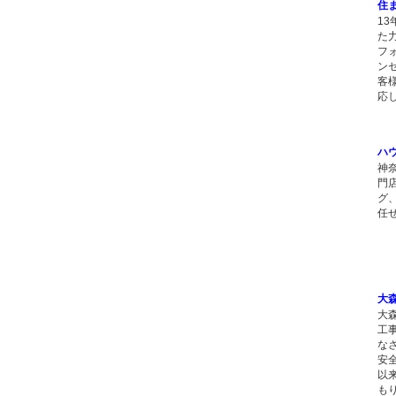
住
1
た
フ
ン
客
応
ハ
神
門
グ
任
大
大
工
な
安
以
も