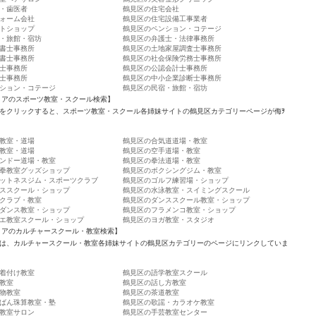
・歯医者
鶴見区の住宅会社
ォーム会社
鶴見区の住宅設備工事業者
トショップ
鶴見区のペンション・コテージ
・旅館・宿坊
鶴見区の弁護士・法律事務所
書士事務所
鶴見区の土地家屋調査士事務所
書士事務所
鶴見区の社会保険労務士事務所
士事務所
鶴見区の公認会計士事務所
士事務所
鶴見区の中小企業診断士事務所
ション・コテージ
鶴見区の民宿・旅館・宿坊
リアのスポーツ教室・スクール検索】
をクリックすると、スポーツ教室・スクール各姉妹サイトの鶴見区カテゴリーページが侮ｦ
教室・道場
鶴見区の合気道道場・教室
教室・道場
鶴見区の空手道場・教室
ンドー道場・教室
鶴見区の拳法道場・教室
拳教室グッズショップ
鶴見区のボクシングジム・教室
ットネスジム・スポーツクラブ
鶴見区のゴルフ練習場・ショップ
ススクール・ショップ
鶴見区の水泳教室・スイミングスクール
クラブ・教室
鶴見区のダンススクール教室・ショップ
ダンス教室・ショップ
鶴見区のフラメンコ教室・ショップ
エ教室スクール・ショップ
鶴見区のヨガ教室・スタジオ
リアのカルチャースクール・教室検索】
は、カルチャースクール・教室各姉妹サイトの鶴見区カテゴリーのページにリンクしていま
着付け教室
鶴見区の語学教室スクール
教室
鶴見区の話し方教室
物教室
鶴見区の茶道教室
ばん珠算教室・塾
鶴見区の歌謡・カラオケ教室
教室サロン
鶴見区の手芸教室センター