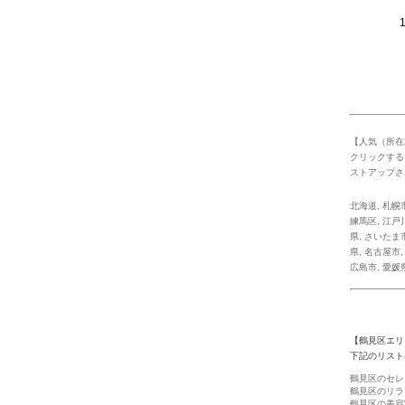
1 -
【人気（所在
クリックする
ストアップさ
北海道
,
札幌
練馬区
,
江戸
県
,
さいたま
県
,
名古屋市
広島市
,
愛媛
【鶴見区エリ
下記のリスト
鶴見区のセレ
鶴見区のリラ
鶴見区の美容