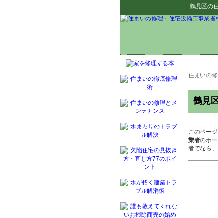
鶴見区
の
住まいの修
鶴見
このページ
業者
のホー
者でなら、