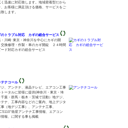
広く迅速に対応致します。地域密着型だから
そ、お客様に満足頂ける価格、サービスをご
供致します。
ギのトラブル対応 カギの総合サービス
浜・川崎･東京・神奈川を中心にカギの開
・交換修理・作製・車のカギ開錠 ２４時間
ピード対応カギの総合サービス
ンテナコール
デジ、アンテナ、液晶テレビ、エアコン工事
をトータルに皆様に提供(神奈川・東京・埼
・千葉・群馬・栃木・茨城で活動）地デジ、
ンテナ、工事内容などのご案内、地上デジタ
工事（地デジ工事）、アンテナ工事、
/CS110°衛星アンテナ工事情報、エアコン
事情報、に関する事も掲載