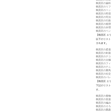
鶴見区の歯科
鶴見区のリフ
鶴見区のペッ
鶴見区の民宿
鶴見区の司法
鶴見区の行政
鶴見区の税理
鶴見区の弁理
鶴見区のペン
【鶴見区 エ
以下のリスト
されます。
鶴見区の柔道
鶴見区の剣道
鶴見区のテコ
鶴見区の太極
鶴見区のフィ
鶴見区のテニ
鶴見区の乗馬
鶴見区の社交
鶴見区のバレ
【鶴見区 エ
下記のリスト
す。
鶴見区の着物
鶴見区の音楽
鶴見区の編み
鶴見区のそろ
鶴見区の囲碁