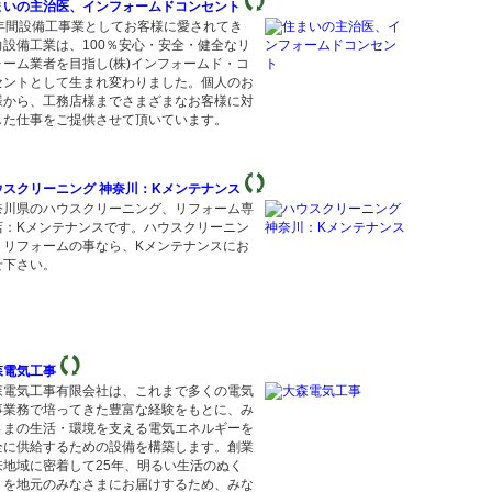
まいの主治医、インフォームドコンセント
3年間設備工事業としてお客様に愛されてき
力設備工業は、100％安心・安全・健全なリ
ォーム業者を目指し(株)インフォームド・コ
セントとして生まれ変わりました。個人のお
様から、工務店様までさまざまなお客様に対
した仕事をご提供させて頂いています。
ウスクリーニング 神奈川：Kメンテナンス
奈川県のハウスクリーニング、リフォーム専
店：Kメンテナンスです。ハウスクリーニン
、リフォームの事なら、Kメンテナンスにお
せ下さい。
森電気工事
森電気工事有限会社は、これまで多くの電気
事業務で培ってきた豊富な経験をもとに、み
さまの生活・環境を支える電気エネルギーを
全に供給するための設備を構築します。創業
来地域に密着して25年、明るい生活のぬく
りを地元のみなさまにお届けするため、みな