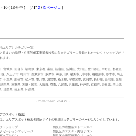
 10 ( 13 件中 ) [ / 1*
2
/
次ページ→
]
地エリア）カテゴリ一覧】
と住まいの修理・住宅設備工事業者検索の各カテゴリーに登録されたセレクトショップがリ
れます。
市
,
宮城県
,
仙台市
,
福島県
,
東京都
,
港区
,
新宿区
,
品川区
,
大田区
,
世田谷区
,
中野区
,
杉並区
,
川区
,
八王子市
,
町田市
,
西東京市
,
多摩市
,
神奈川県
,
横浜市
,
川崎市
,
相模原市
,
厚木市
,
埼玉
市
,
千葉県
,
船橋市
,
松戸市
,
市川市
,
浦安市
,
栃木県
,
宇都宮市
,
真岡市
,
長野県
,
新潟県
,
愛知
,
静岡県
,
三重県
,
近畿・関西
,
大阪府
,
堺市
,
八尾市
,
兵庫県
,
神戸市
,
京都府
,
奈良県
,
岡山県
,
県
,
福岡県
,
熊本県
,
沖縄県
,
-
Yomi-Search Ver4.21
-
アのスポット検索】
は、エリアスポット検索各姉妹サイトの鶴見区カテゴリーのページにリンクしています。
クトショップ
鶴見区の岩盤浴ストーンスパ
クゼーションマッサージ
鶴見区のエステ・美容サロン
室ヘアサロン
鶴見区の美容整形クリニック