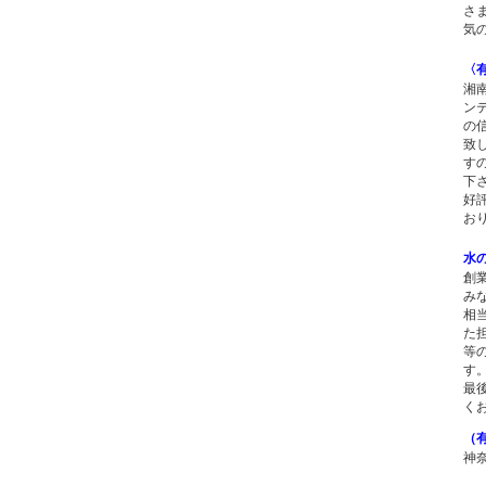
さ
気
〈
湘
ン
の
致
す
下
好
お
水
創
み
相
た
等
す
最
く
（
神