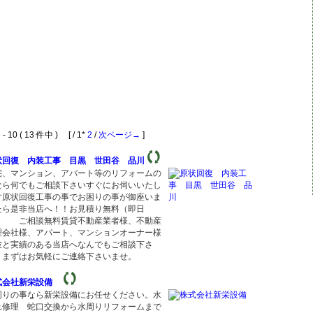
 10 ( 13 件中 ) [ / 1*
2
/
次ページ→
]
状回復 内装工事 目黒 世田谷 品川
宅、マンション、アパート等のリフォームの
なら何でもご相談下さいすぐにお伺いいたし
す原状回復工事の事でお困りの事が御座いま
たら是非当店へ！！お見積り無料（即日
） ご相談無料賃貸不動産業者様、不動産
理会社様、アパート、マンションオーナー様
験と実績のある当店へなんでもご相談下さ
。まずはお気軽にご連絡下さいませ。
式会社新栄設備
周りの事なら新栄設備にお任せください。水
れ修理 蛇口交換から水周りリフォームまで