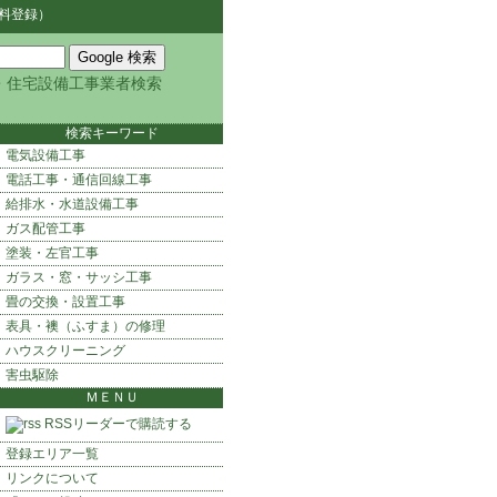
料登録）
・住宅設備工事業者検索
検索キーワード
電気設備工事
電話工事・通信回線工事
給排水・水道設備工事
ガス配管工事
塗装・左官工事
ガラス・窓・サッシ工事
畳の交換・設置工事
表具・襖（ふすま）の修理
ハウスクリーニング
害虫駆除
ＭＥＮＵ
RSSリーダーで購読する
登録エリア一覧
リンクについて