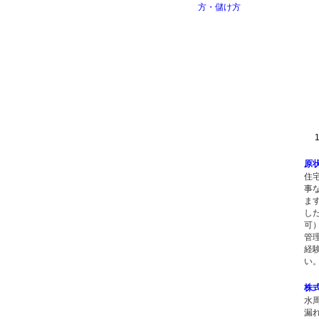
1 -
原
住
事
ま
し
可
管
経
い
株
水
漏