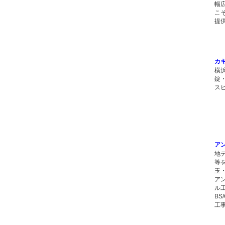
幅
こ
提
カ
横
錠
ス
ア
地
等
玉
ア
ル
BS
工